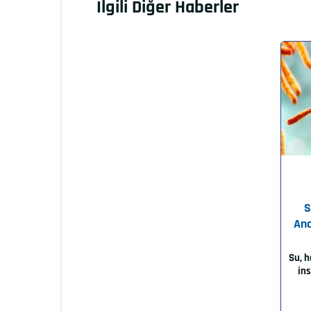
İlgili Diğer Haberler
S
Ana
Su, h
ins