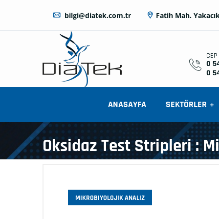
bilgi@diatek.com.tr
Fatih Mah. Yakacık
CEP
0 5
0 5
ANASAYFA
SEKTÖRLER
Oksidaz Test Stripleri : 
MIKROBIYOLOJIK ANALIZ