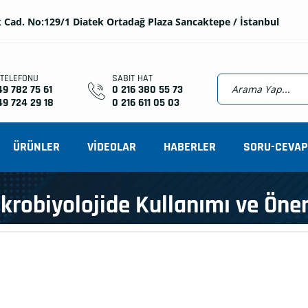
 Cad. No:129/1 Diatek Ortadağ Plaza Sancaktepe / İstanbul
 TELEFONU
SABIT HAT
49 782 75 61
0 216 380 55 73
49 724 29 18
0 216 611 05 03
ÜRÜNLER
VİDEOLAR
HABERLER
SORU-CEVAP
Mikrobiyolojide Kullanımı ve Öne