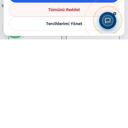
Whatsapp'tan
Tümünü Reddet
Bize Ulaşın
Tercihlerimi Yönet
HABERI OKU
HABERI OKU
Tüm Haberler
Detaylı Bilgi İçin Bizi Arayabilirsiniz !