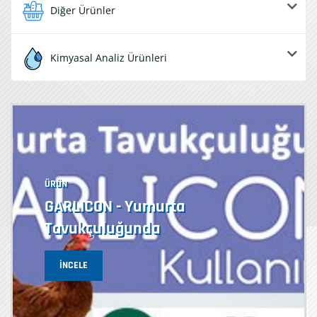
Diğer Ürünler
Kimyasal Analiz Ürünleri
ÜRÜN
GARLICON - Yumurta
Tavukçuluğunda
İNCELE