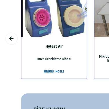
Hytest Air
hazları
Mikrob
Hava Örnekleme Cihazı
.
Ü
ÜRÜNÜ İNCELE