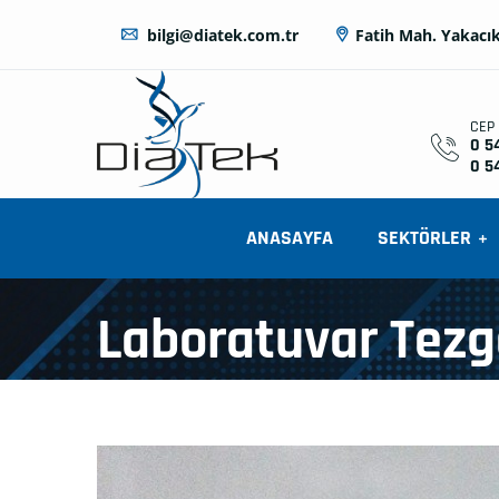
bilgi@diatek.com.tr
Fatih Mah. Yakacık
CEP
0 5
0 5
ANASAYFA
SEKTÖRLER
Laboratuvar Tezg