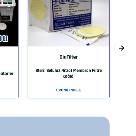
Mem
DiaFilter
Membra
Steril Selüloz Nitrat Membran Filtre
batörler
mikro
Kağıdı
ÜRÜNÜ İNCELE