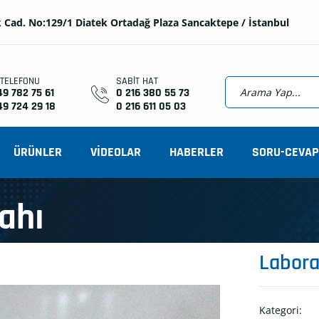
 Cad. No:129/1 Diatek Ortadağ Plaza Sancaktepe / İstanbul
 TELEFONU
SABIT HAT
49 782 75 61
0 216 380 55 73
49 724 29 18
0 216 611 05 03
ÜRÜNLER
VİDEOLAR
HABERLER
SORU-CEVAP
ahı
Labora
Kategori: