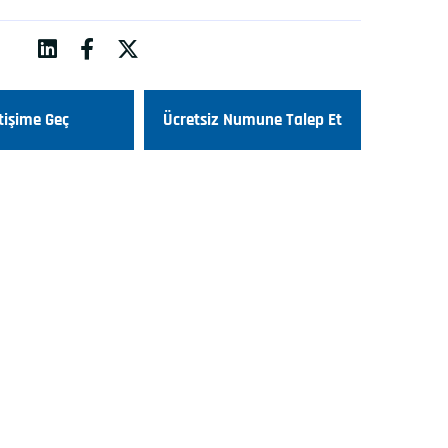
etişime Geç
Ücretsiz Numune Talep Et