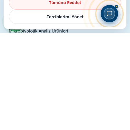
Tümünü Reddet
Bize Ulaşın
Ürün Kategorileri
Tercihlerimi Yönet
Mikrobiyolojik Analiz Ürünleri
Gıda Hijyeni ve Güvenliği Ürünleri
Hayvancılık ve Tarım Ürünleri
Diğer Ürünler
Kimyasal Analiz Ürünleri
İletişim
Fatih Mah. Yakacık Cad. No:129/1 Diatek Ortadağ
Plaza Sancaktepe / İstanbul