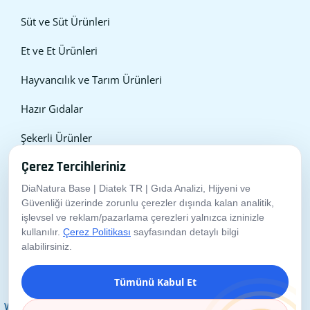
Süt ve Süt Ürünleri
Et ve Et Ürünleri
Hayvancılık ve Tarım Ürünleri
Hazır Gıdalar
Şekerli Ürünler
Çerez Tercihleriniz
İçecekler
DiaNatura Base | Diatek TR | Gıda Analizi, Hijyeni ve
Meyve, Sebze ve İşlenmiş Ürünler
Güvenliği üzerinde zorunlu çerezler dışında kalan analitik,
işlevsel ve reklam/pazarlama çerezleri yalnızca izninizle
Unlu Mamüller
kullanılır.
Çerez Politikası
sayfasından detaylı bilgi
alabilirsiniz.
Kozmetik, İlaç ve Kimyasal Ürünler
Tümünü Kabul Et
İnsan Sağlığı
Whatsapp'tan