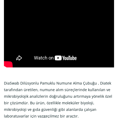
DiaSwab Dilüsyonlu Pamuklu Numune Alma Çubuğu , Diatek
tarafından üretilen, numune alım süreçlerinde kullanılan ve
mikrobiyolojik analizlerin doğruluğunu artırmaya yönelik özel
bir çözümdür. Bu ürün, özellikle moleküler biyoloji,
mikrobiyoloji ve gıda güvenliği gibi alanlarda çalışan
laboratuvarlar için vazgeçilmez bir araçtır.