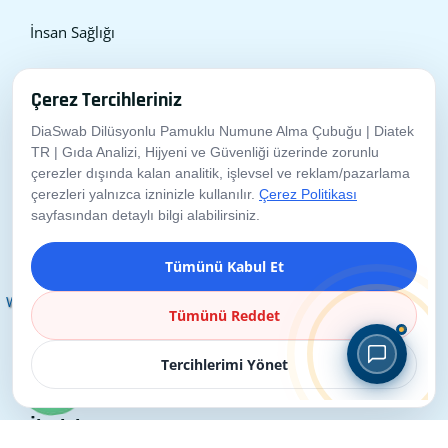
İnsan Sağlığı
Çerez Tercihleriniz
Ürün Kategorileri
DiaSwab Dilüsyonlu Pamuklu Numune Alma Çubuğu | Diatek
TR | Gıda Analizi, Hijyeni ve Güvenliği üzerinde zorunlu
Mikrobiyolojik Analiz Ürünleri
çerezler dışında kalan analitik, işlevsel ve reklam/pazarlama
çerezleri yalnızca izninizle kullanılır.
Çerez Politikası
Gıda Hijyeni ve Güvenliği Ürünleri
sayfasından detaylı bilgi alabilirsiniz.
Hayvancılık ve Tarım Ürünleri
Tümünü Kabul Et
Diğer Ürünler
Whatsapp'tan
Tümünü Reddet
Bize Ulaşın
Kimyasal Analiz Ürünleri
Tercihlerimi Yönet
İletişim