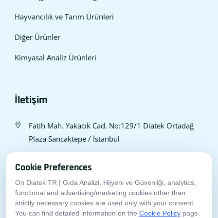
Hayvancılık ve Tarım Ürünleri
Diğer Ürünler
Kimyasal Analiz Ürünleri
İletişim
Fatih Mah. Yakacık Cad. No:129/1 Diatek Ortadağ
Plaza Sancaktepe / İstanbul
0 549 782 75 61
Cookie Preferences
0 549 724 29 18
On Diatek TR | Gıda Analizi, Hijyeni ve Güvenliği, analytics,
bilgi@diatek.com.tr
functional and advertising/marketing cookies other than
strictly necessary cookies are used only with your consent.
You can find detailed information on the
Cookie Policy
page.